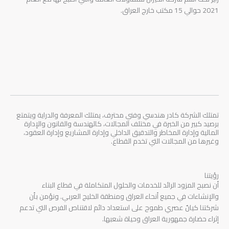
2021 حوالي 15 مكتب خارج العراق.
تمتلك الشركة كادر هندسي وفني محترف، يمتلك المعرفة والدراية ويتمتع
برصيد كبير من الخبرة في مختلف المجالات، كالهندسة والقانون والإدارة
المالية وإدارة المخاطر والتدقيق الداخلي وإدارة المشاريع وإدارة العقود،
وغيرها من المجالات التي تخدم القطاع.
رؤيتنا
أن نصبح المزود الرائد للخدمات والحلول المتكاملة في قطاع البناء
والإنشاءات في جميع أنحاء العراق ومنطقة الخليج العربي. ونؤمن بأن
شركتنا كيانٌ عصري طموح على استعداد دائم لاقتناص الفرص التي تدعم
إثراء حضارة جمهورية العراق وحياة شعبها.