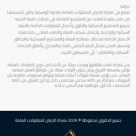
خبراتنا
نتمتع في شركة الخيران للمقاولات العامة بالخبرة الواسعة والتي اكتسبناها
من خلال تنفيذنا للعديد من المشاريع الضخمة في مجالات: البنية التحتية
لجميع المشاريع الانشائية والطرق وأعمال المقاولات الخاصة بالأبنية
السكنية والتجارية، واعمال شبكات المياه والصرف الصحي، كما نفذنا
الأعمال الخاصة بمحطات معالجة المياه والمشاريع العسكرية والحدائق
وتحسين المدن بمجال الحفر المخفي للماء والمجاري وأنفاق الخدمات
“السيارات والقطارات” في المستقبل القريب.
نحن شركة تفتخر بثقافتها ونبحث دومًا عن الأشخاص ذوي الكفاءات العالية.
نؤمن بفلسفة الفريق وبأن يكون التواجد هناك في مواقع العمل لبعضنا
البعض. نحن نؤمن بتنمية مهارات أعضاء فريقنا وتوفير مستويات متزايدة من
المهارات، مع أكثر من 400 شخص متخصص داخل وخارج العراق من كافة
التخصصات، لذا فإن موظفينا هم أساس نجاحنا.
جميع الحقوق محفوظة © 2026 شركة الخيران للمقاولات العامة