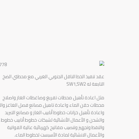
عقد تنفيذ الخط الناقل الجنوبي الغربي مع محطتي الضخ
التابعة له SW1,SW2
مثل اعادة تأهيل محطات تفريغ وضاغطات الغاز واصلاح
محطات حقن الماء واعادة تاهيل مصانع فصل الغاغز والت
واعادة تأهيل خزانات خطوط أنابيب الغاز و مصانع التبريد
والشحن و الأعمال الأنشائية لشبكات خطوط أنابيب خطوط ا
والنفط وتجهيز وتنصيب مفاتيح كهربائية عالية الفواتية
والأعمال الانشائية لمادة الأسبست لخطوط الماء.