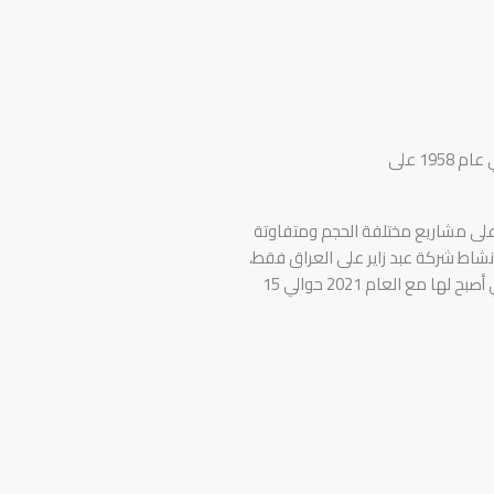
شركة رائدة في مجال البناء والانشاءات وإدارة مشاريع المقاولات الضخمة تأسست الشركة في عام 1958 على
على مشاريع مختلفة الحجم ومتفاوتة
شاط شركة عبد زاير على العراق فقط،
بل امتد الى خارجه، حيث تم إعادة تأسيس مجموعة شركات عبد زاير تحت اسم شركة الخيران للمقاولات العامة والتي أصبح لها مع العام 2021 حوالي 15