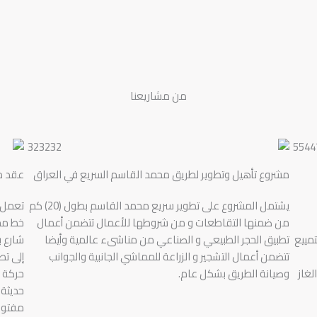
من مشاريعنا
مشروع تأهيل وتطوير لطريق محمد القاسم السريع في العراق
عقد م
يشتمل المشروع على تطوير سريع محمد القاسم بطول (20) كم
تعمل ش
من ضمنها التقاطعات و من شروطها للأعمال تتضمن أعمال
خط مج
مييع
تطبيق الحجر الطبيعي و الصناعي من مناشىء عالمية وأيضا
شارع ب
تتضمن أعمال التشجير و الزراعة للمماشي الجانبية والجوانب
إلى تط
لغاز
وصيانة الطريق بشكل عام.
حركة ا
حديثة 
مفتوح.