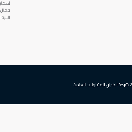
لضمان 
فعّال.
البنية